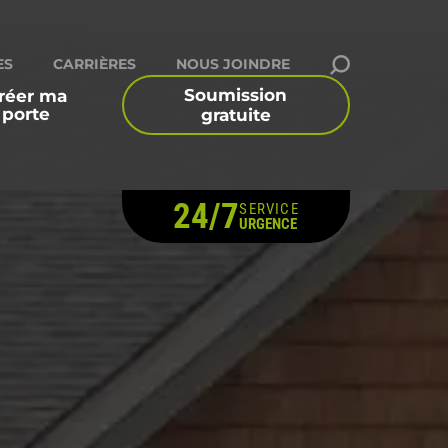
ES
CARRIÈRES
NOUS JOINDRE
Soumission
réer ma
porte
gratuite
24/7
SERVICE
urs commerciaux
Accessoires
URGENCE