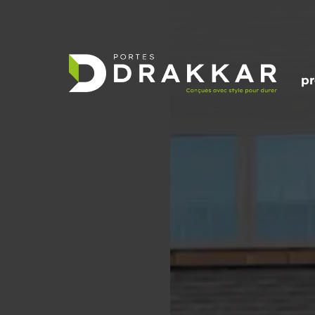
pr
V
I
Portes résidentielles
Portes commerci
P
R
Traditionnelles
Série Thermatite
F
Contemporaines
Série Alumatite™
F
Champêtres
Série Polytite™
Portes en cèdre sur-mesure
Série Rolltite™