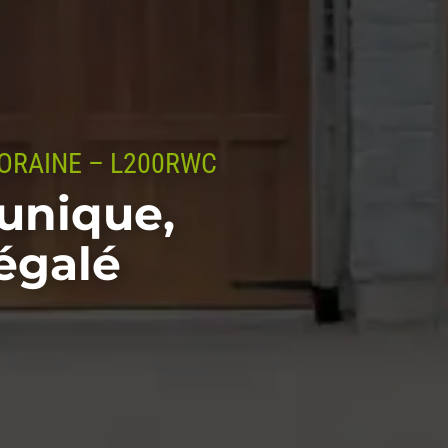
RAINE – L200RWC
unique,
négalé