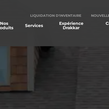
LIQUIDATION D'INVENTAIRE
NOUVELL
Nos
Expérience
C
Services
oduits
Drakkar
entes-conseils
nstallation de portes de garage
ales
Opérateurs résidentiels
Opérate
rogramme d’entretien préventif
éparation de portes de garage
™
inancement flexible avec
inanceit