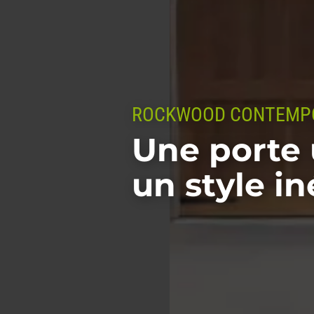
ROCKWOOD CONTEMPO
-
Une porte 
un style i