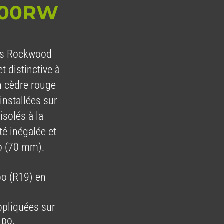
200RW
ons Rockwood
t distinctive à
n cèdre rouge
installées sur
isolés à la
té inégalée et
po (70 mm).
po (R19) en
ppliquées sur
 po.