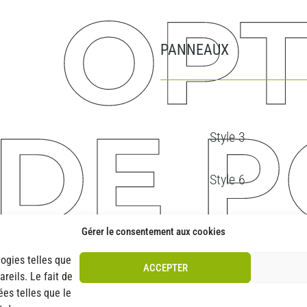
PANNEAUX
Style 3
Style 6
Style 10
Gérer le consentement aux cookies
logies telles que
Style 15
ACCEPTER
reils. Le fait de
es telles que le