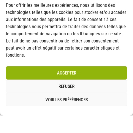
Pour offrir les meilleures expériences, nous utilisons des
Choix de
technologies telles que les cookies pour stocker et/ou accéder
couleurs
aux informations des appareils. Le fait de consentir à ces
White topcoat
technologies nous permettra de traiter des données telles que
le comportement de navigation ou les ID uniques sur ce site.
Gray topcoat
Le fait de ne pas consentir ou de retirer son consentement
peut avoir un effet négatif sur certaines caractéristiques et
Tan topcoat
fonctions.
Galvanized
ACCEPTER
REFUSER
Stainless steel
VOIR LES PRÉFÉRENCES
Aluminum
*Les finitions montrées ici
son celles du modèle
R400. Veuillez vous référer