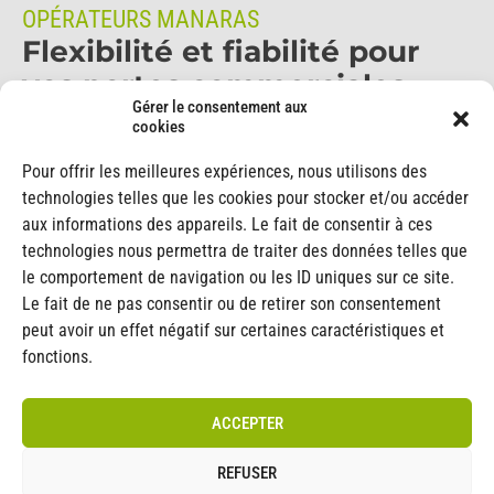
OPÉRATEURS MANARAS
Flexibilité et fiabilité pour
vos portes commerciales
Gérer le consentement aux
cookies
Pour offrir les meilleures expériences, nous utilisons des
DES SOLUTIONS ADAPTÉES À CHAQUE
technologies telles que les cookies pour stocker et/ou accéder
INSTALLATION
aux informations des appareils. Le fait de consentir à ces
technologies nous permettra de traiter des données telles que
La gamme d’opérateurs
Manaras
, disponibles en modèles
le comportement de navigation ou les ID uniques sur ce site.
mural, tête motrice
ou
aérien
, offre une réponse complète
Le fait de ne pas consentir ou de retirer son consentement
à vos besoins d’ouverture de portes commerciales.
peut avoir un effet négatif sur certaines caractéristiques et
Conçus pour allier
performance, durabilité
et
fiabilité
, ces
fonctions.
opérateurs s’adaptent à différents types d'installations et
garantissent un fonctionnement optimal, quelles que
ACCEPTER
soient les exigences de votre environnement.
REFUSER